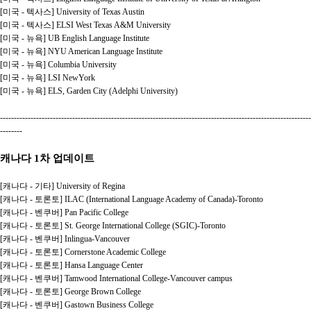
[미국 - 텍사스] University of Texas Austin
[미국 - 텍사스] ELSI West Texas A&M University
[미국 - 뉴욕] UB English Language Institute
[미국 - 뉴욕] NYU American Language Institute
[미국 - 뉴욕] Columbia University
[미국 - 뉴욕] LSI NewYork
[미국 - 뉴욕] ELS, Garden City (Adelphi University)
----------------------------------------------------------------------------------------------------------------
--------
캐나다 1차 업데이트
[캐나다 - 기타] University of Regina
[캐나다 - 토론토] ILAC (International Language Academy of Canada)-Toronto
[캐나다 - 벤쿠버] Pan Pacific College
[캐나다 - 토론토] St. George International College (SGIC)-Toronto
[캐나다 - 벤쿠버] Inlingua-Vancouver
[캐나다 - 토론토] Cornerstone Academic College
[캐나다 - 토론토] Hansa Language Center
[캐나다 - 벤쿠버] Tamwood International College-Vancouver campus
[캐나다 - 토론토] George Brown College
[캐나다 - 벤쿠버] Gastown Business College