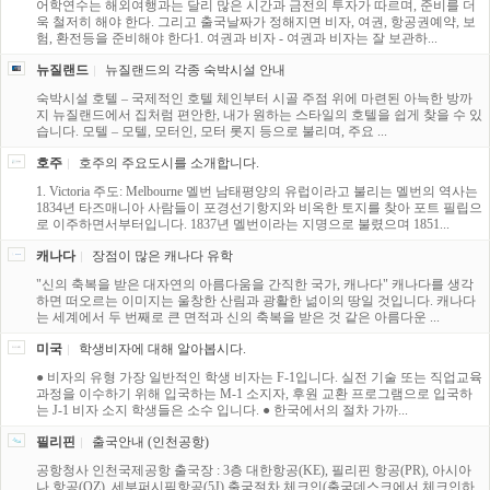
어학연수는 해외여행과는 달리 많은 시간과 금전의 투자가 따르며, 준비를 더
욱 철저히 해야 한다. 그리고 출국날짜가 정해지면 비자, 여권, 항공권예약, 보
험, 환전등을 준비해야 한다1. 여권과 비자 - 여권과 비자는 잘 보관하...
뉴질랜드
뉴질랜드의 각종 숙박시설 안내
숙박시설 호텔 – 국제적인 호텔 체인부터 시골 주점 위에 마련된 아늑한 방까
지 뉴질랜드에서 집처럼 편안한, 내가 원하는 스타일의 호텔을 쉽게 찾을 수 있
습니다. 모텔 – 모텔, 모터인, 모터 롯지 등으로 불리며, 주요 ...
호주
호주의 주요도시를 소개합니다.
1. Victoria 주도: Melbourne 멜번 남태평양의 유럽이라고 불리는 멜번의 역사는
1834년 타즈매니아 사람들이 포경선기항지와 비옥한 토지를 찾아 포트 필립으
로 이주하면서부터입니다. 1837년 멜번이라는 지명으로 불렸으며 1851...
캐나다
장점이 많은 캐나다 유학
"신의 축복을 받은 대자연의 아름다움을 간직한 국가, 캐나다" 캐나다를 생각
하면 떠오르는 이미지는 울창한 산림과 광활한 넒이의 땅일 것입니다. 캐나다
는 세계에서 두 번째로 큰 면적과 신의 축복을 받은 것 같은 아름다운 ...
미국
학생비자에 대해 알아봅시다.
● 비자의 유형 가장 일반적인 학생 비자는 F-1입니다. 실전 기술 또는 직업교육
과정을 이수하기 위해 입국하는 M-1 소지자, 후원 교환 프로그램으로 입국하
는 J-1 비자 소지 학생들은 소수 입니다. ● 한국에서의 절차 가까...
필리핀
출국안내 (인천공항)
공항청사 인천국제공항 출국장 : 3층 대한항공(KE), 필리핀 항공(PR), 아시아
나 항공(OZ), 세부퍼시픽항공(5J) 출국절차 체크인(출국데스크에서 체크인하