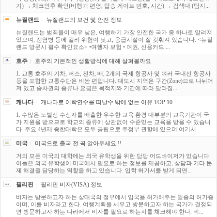
기) → 체크인후 확인(비행기 편영, 탑승 게이트 번호, 시간) → 검색대 (탐지...
뉴질랜드
뉴질랜드의 보건 및 안전 정보
뉴질랜드는 범죄율이 매우 낮은, 여행하기 가장 안전한 국가 중 하나로 알려져
있으며, 전염병 등에 걸리 위험이 낮고, 응급시설이 잘 갖춰져 있습니다. <뉴질
랜드 방문시 필수 확인요소> •여행자 보험 • 여권, 신용카드 ...
호주
호주의 기본적인 생활방식에 대해 살펴볼까요
1. 교통 호주의 기차, 버스, 전차, 배, 2개의 국제 항공사 및 여러 국내선 항공사
등을 포함한 교통수단은 비싼 편입니다. 대도시 지역은 구간(Zone)으로 나뉘어
져 있고 승차권의 종류나 요금은 목적지와 기간에 따라 달라집...
캐나다
캐나다로 어학연수를 떠날수 밖에 없는 이유 TOP 10
1. 수많은 노벨상 수상자를 배출한 우수한 교육 환경 대부분의 교육기관이 국
가 지원을 받으므로 학교의 종류에 상관없이 수준있는 교육을 받을 수 있습니
다. 주요 4년제 종합대학은 모두 공립으로 주정부 관할에 있으며 여기서...
미국
미국으로 출국 전 꼭 알아두세요 !!
거의 모든 미국의 대학에는 외국 유학생을 위한 담당 어드바이저가 있습니다.
이들은 외국 유학생이 미국에서 필요로 하는 정보를 제공하고, 상담과 기타 문
제 해결을 담당하는 역할을 하고 있습니다. 입학 허가서를 받게 되면...
필리핀
필리핀 비자(VISA) 정보
비자는 방문하고자 하는 상대국의 정부에서 입국을 허가해주는 일종의 허가증
이며, 이를 비자라고 한다. 여행계획을 세우고 방문하고자 하는 국가가 결정되
면 방문하고자 하는 나라에서 비자를 필요로 하는지를 체크해야 한다. 비...