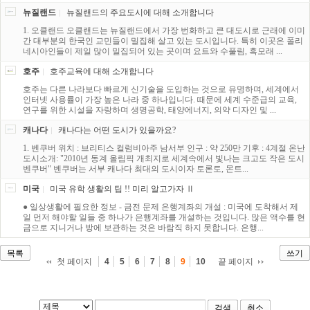
뉴질랜드
뉴질랜드의 주요도시에 대해 소개합니다
1. 오클랜드 오클랜드는 뉴질랜드에서 가장 번화하고 큰 대도시로 근래에 이미
간 대부분의 한국인 교민들이 밀집해 살고 있는 도시입니다. 특히 이곳은 폴리
네시아인들이 제일 많이 밀집되어 있는 곳이며 요트와 수풀림, 흑모래 ...
호주
호주교육에 대해 소개합니다
호주는 다른 나라보다 빠르게 신기술을 도입하는 것으로 유명하며, 세계에서
인터넷 사용률이 가장 높은 나라 중 하나입니다. 때문에 세계 수준급의 교육,
연구를 위한 시설을 자랑하며 생명공학, 태양에너지, 의약 디자인 및 ...
캐나다
캐나다는 어떤 도시가 있을까요?
1. 벤쿠버 위치 : 브리티스 컬럼비아주 남서부 인구 : 약 250만 기후 : 4계절 온난
도시소개: "2010년 동계 올림픽 개최지로 세계속에서 빛나는 크고도 작은 도시
벤쿠버" 벤쿠버는 서부 캐나다 최대의 도시이자 토론토, 몬트...
미국
미국 유학 생활의 팁 !! 미리 알고가자 Ⅱ
● 일상생활에 필요한 정보 - 금전 문제 은행계좌의 개설 : 미국에 도착해서 제
일 먼저 해야할 일들 중 하나가 은행계좌를 개설하는 것입니다. 많은 액수를 현
금으로 지니거나 방에 보관하는 것은 바람직 하지 못합니다. 은행...
목록
쓰기
첫 페이지
끝 페이지
4
5
6
7
8
9
10
검색
취소