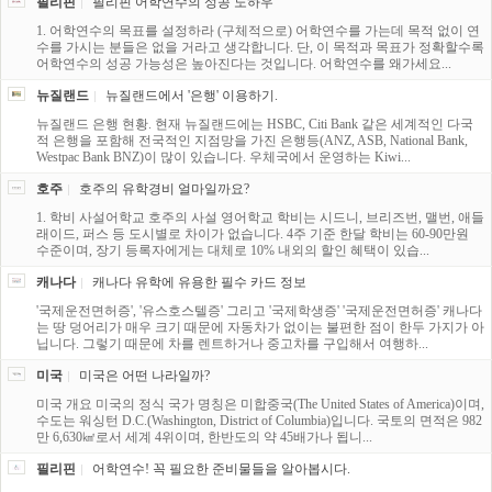
필리핀
필리핀 어학연수의 성공 노하우
1. 어학연수의 목표를 설정하라 (구체적으로) 어학연수를 가는데 목적 없이 연
수를 가시는 분들은 없을 거라고 생각합니다. 단, 이 목적과 목표가 정확할수록
어학연수의 성공 가능성은 높아진다는 것입니다. 어학연수를 왜가세요...
뉴질랜드
뉴질랜드에서 '은행' 이용하기.
뉴질랜드 은행 현황. 현재 뉴질랜드에는 HSBC, Citi Bank 같은 세계적인 다국
적 은행을 포함해 전국적인 지점망을 가진 은행등(ANZ, ASB, National Bank,
Westpac Bank BNZ)이 많이 있습니다. 우체국에서 운영하는 Kiwi...
호주
호주의 유학경비 얼마일까요?
1. 학비 사설어학교 호주의 사설 영어학교 학비는 시드니, 브리즈번, 맬번, 애들
래이드, 퍼스 등 도시별로 차이가 없습니다. 4주 기준 한달 학비는 60-90만원
수준이며, 장기 등록자에게는 대체로 10% 내외의 할인 혜택이 있습...
캐나다
캐나다 유학에 유용한 필수 카드 정보
'국제운전면허증', '유스호스텔증' 그리고 '국제학생증' '국제운전면허증' 캐나다
는 땅 덩어리가 매우 크기 때문에 자동차가 없이는 불편한 점이 한두 가지가 아
닙니다. 그렇기 때문에 차를 렌트하거나 중고차를 구입해서 여행하...
미국
미국은 어떤 나라일까?
미국 개요 미국의 정식 국가 명칭은 미합중국(The United States of America)이며,
수도는 워싱턴 D.C.(Washington, District of Columbia)입니다. 국토의 면적은 982
만 6,630㎢로서 세계 4위이며, 한반도의 약 45배가나 됩니...
필리핀
어학연수! 꼭 필요한 준비물들을 알아봅시다.