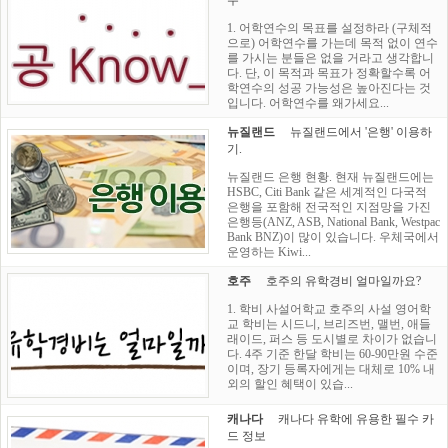
우
1. 어학연수의 목표를 설정하라 (구체적
으로) 어학연수를 가는데 목적 없이 연수
를 가시는 분들은 없을 거라고 생각합니
다. 단, 이 목적과 목표가 정확할수록 어
학연수의 성공 가능성은 높아진다는 것
입니다. 어학연수를 왜가세요...
뉴질랜드
뉴질랜드에서 '은행' 이용하
기.
뉴질랜드 은행 현황. 현재 뉴질랜드에는
HSBC, Citi Bank 같은 세계적인 다국적
은행을 포함해 전국적인 지점망을 가진
은행등(ANZ, ASB, National Bank, Westpac
Bank BNZ)이 많이 있습니다. 우체국에서
운영하는 Kiwi...
호주
호주의 유학경비 얼마일까요?
1. 학비 사설어학교 호주의 사설 영어학
교 학비는 시드니, 브리즈번, 맬번, 애들
래이드, 퍼스 등 도시별로 차이가 없습니
다. 4주 기준 한달 학비는 60-90만원 수준
이며, 장기 등록자에게는 대체로 10% 내
외의 할인 혜택이 있습...
캐나다
캐나다 유학에 유용한 필수 카
드 정보