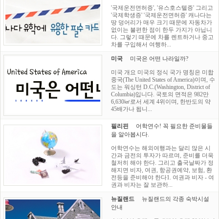
'국제운전면허증', '유스호스텔증' 그리고
'국제학생증' '국제운전면허증' 캐나다는
땅 덩어리가 매우 크기 때문에 자동차가
없이는 불편한 점이 한두 가지가 아닙니
다. 그렇기 때문에 차를 렌트하거나 중고
차를 구입해서 여행하...
미국
미국은 어떤 나라일까?
미국 개요 미국의 정식 국가 명칭은 미합
중국(The United States of America)이며, 수
도는 워싱턴 D.C.(Washington, District of
Columbia)입니다. 국토의 면적은 982만
6,630㎢로서 세계 4위이며, 한반도의 약
45배가나 됩니...
필리핀
어학연수! 꼭 필요한 준비물들
을 알아봅시다.
어학연수는 해외여행과는 달리 많은 시
간과 금전의 투자가 따르며, 준비를 더욱
철저히 해야 한다. 그리고 출국날짜가 정
해지면 비자, 여권, 항공권예약, 보험, 환
전등을 준비해야 한다1. 여권과 비자 - 여
권과 비자는 잘 보관하...
뉴질랜드
뉴질랜드의 각종 숙박시설
안내