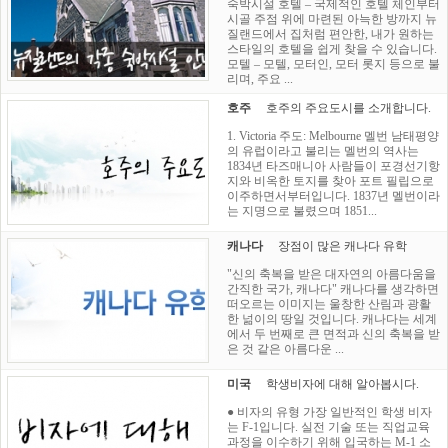
숙박시설 호텔 – 국제적인 호텔 체인부터
시골 주점 위에 마련된 아늑한 방까지 뉴
질랜드에서 집처럼 편안한, 내가 원하는
스타일의 호텔을 쉽게 찾을 수 있습니다.
모텔 – 모텔, 모터인, 모터 롯지 등으로 불
리며, 주요 ...
호주
호주의 주요도시를 소개합니다.
1. Victoria 주도: Melbourne 멜번 남태평양
의 유럽이라고 불리는 멜번의 역사는
1834년 타즈매니아 사람들이 포경선기항
지와 비옥한 토지를 찾아 포트 필립으로
이주하면서부터입니다. 1837년 멜번이라
는 지명으로 불렸으며 1851...
캐나다
장점이 많은 캐나다 유학
"신의 축복을 받은 대자연의 아름다움을
간직한 국가, 캐나다" 캐나다를 생각하면
떠오르는 이미지는 울창한 산림과 광활
한 넒이의 땅일 것입니다. 캐나다는 세계
에서 두 번째로 큰 면적과 신의 축복을 받
은 것 같은 아름다운 ...
미국
학생비자에 대해 알아봅시다.
● 비자의 유형 가장 일반적인 학생 비자
는 F-1입니다. 실전 기술 또는 직업교육
과정을 이수하기 위해 입국하는 M-1 소