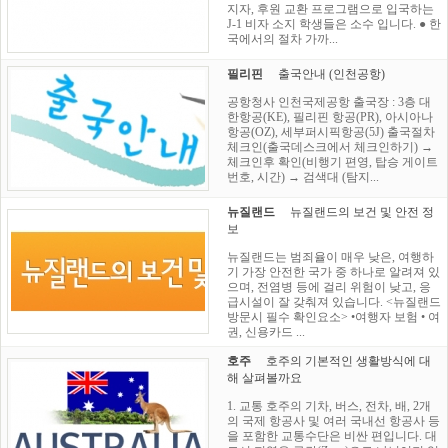
지자, 후원 교환 프로그램으로 입국하는
J-1 비자 소지 학생들은 소수 입니다. ● 한
국에서의 절차 가까...
필리핀
출국안내 (인천공항)
공항청사 인천국제공항 출국장 : 3층 대
한항공(KE), 필리핀 항공(PR), 아시아나
항공(OZ), 세부퍼시픽항공(5J) 출국절차
체크인(출국데스크에서 체크인하기) →
체크인후 확인(비행기 편영, 탑승 게이트
번호, 시간) → 검색대 (탐지...
뉴질랜드
뉴질랜드의 보건 및 안전 정
보
뉴질랜드는 범죄율이 매우 낮은, 여행하
기 가장 안전한 국가 중 하나로 알려져 있
으며, 전염병 등에 걸리 위험이 낮고, 응
급시설이 잘 갖춰져 있습니다. <뉴질랜드
방문시 필수 확인요소> •여행자 보험 • 여
권, 신용카드 ...
호주
호주의 기본적인 생활방식에 대
해 살펴볼까요
1. 교통 호주의 기차, 버스, 전차, 배, 2개
의 국제 항공사 및 여러 국내선 항공사 등
을 포함한 교통수단은 비싼 편입니다. 대