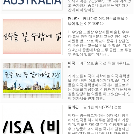
도시 지역은 구간(Zone)으로 나뉘어져 있
고 승차권의 종류나 요금은 목적지와 기
간에 따라 달라집...
캐나다
캐나다로 어학연수를 떠날수
밖에 없는 이유 TOP 10
1. 수많은 노벨상 수상자를 배출한 우수
한 교육 환경 대부분의 교육기관이 국가
지원을 받으므로 학교의 종류에 상관없
이 수준있는 교육을 받을 수 있습니다. 주
요 4년제 종합대학은 모두 공립으로 주정
부 관할에 있으며 여기서...
미국
미국으로 출국 전 꼭 알아두세요
!!
거의 모든 미국의 대학에는 외국 유학생
을 위한 담당 어드바이저가 있습니다. 이
들은 외국 유학생이 미국에서 필요로 하
는 정보를 제공하고, 상담과 기타 문제 해
결을 담당하는 역할을 하고 있습니다. 입
학 허가서를 받게 되면...
필리핀
필리핀 비자(VISA) 정보
비자는 방문하고자 하는 상대국의 정부
에서 입국을 허가해주는 일종의 허가증
이며, 이를 비자라고 한다. 여행계획을 세
우고 방문하고자 하는 국가가 결정되면
방문하고자 하는 나라에서 비자를 필요