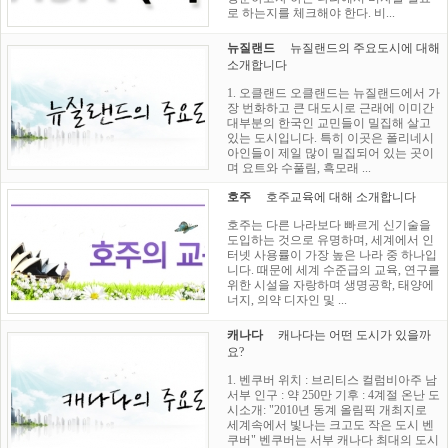
로 하는지를 체크해야 한다. 비...
뉴질랜드
뉴질랜드의 주요도시에 대해
소개합니다
1. 오클랜드 오클랜드는 뉴질랜드에서 가
장 번화하고 큰 대도시로 근래에 이미간
대부분의 한국인 교민들이 밀집해 살고
있는 도시입니다. 특히 이곳은 폴리네시
아인들이 제일 많이 밀집되어 있는 곳이
며 요트와 수풀림, 흑모래 ...
호주
호주교육에 대해 소개합니다
호주는 다른 나라보다 빠르게 신기술을
도입하는 것으로 유명하며, 세계에서 인
터넷 사용률이 가장 높은 나라 중 하나입
니다. 때문에 세계 수준급의 교육, 연구를
위한 시설을 자랑하며 생명공학, 태양에
너지, 의약 디자인 및 ...
캐나다
캐나다는 어떤 도시가 있을까
요?
1. 벤쿠버 위치 : 브리티스 컬럼비아주 남
서부 인구 : 약 250만 기후 : 4계절 온난 도
시소개: "2010년 동계 올림픽 개최지로
세계속에서 빛나는 크고도 작은 도시 벤
쿠버" 벤쿠버는 서부 캐나다 최대의 도시