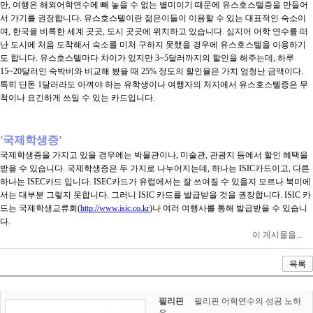
만, 여행은 해외어학연수에 빼 놓을 수 없는 별미이기 때문에 유스호스텔증을 만들어
서 가기를 권장합니다. 유스호스텔이란 젊은이들이 이용할 수 있는 대표적인 숙소이
며, 한국을 비록한 세계 곳곳, 도시 곳곳에 위치하고 있습니다. 심지어 어학 연수를 떠
난 도시에 처음 도착해서 숙소를 미처 구하지 못했을 경우에 유스호스텔을 이용하기
도 합니다. 유스호스텔마다 차이가 있지만 3~5달러까지의 할인을 해주는데, 하루
15~20달러인 숙박비와 비교해 봤을 때 25% 정도의 할인율은 가치 엄청난 금액이다.
특히 단돈 1달러라도 아껴야 하는 유학생이나 여행자의 처지에서 유스호스텔증은 무
척이나 요긴하게 쓰일 수 있는 카드입니다.
'국제학생증'
국제학생증을 가지고 있을 경우에는 박물관이나, 미술관, 관광지 등에서 할인 혜택을
받을 수 있습니다. 국제학생증은 두 가지로 나누어지는데, 하나는 ISIC카드이고, 다른
하나는 ISEC카드 입니다. ISEC카드가 유럽에서는 잘 쓰여질 수 있을지 모르나 북미에
서는 대부분 그렇지 못합니다. 그러니 ISIC 카드를 발급받을 것을 권장합니다. ISIC 카
드는 국제학생교류회(
http://www.isic.co.kr
)나 여러 여행사를 통해 발급받을 수 있습니
다.
이 게시물을...
목록
필리핀
필리핀 어학연수의 성공 노하