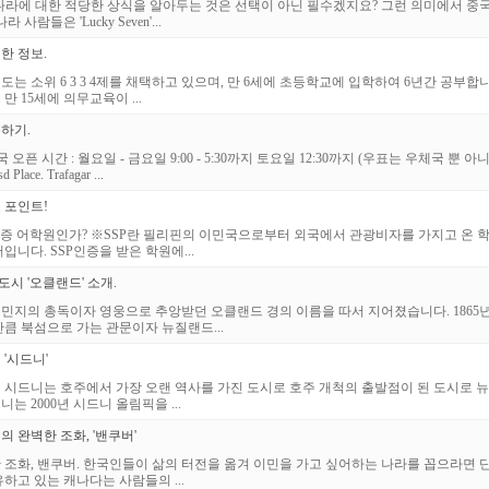
나라에 대한 적당한 상식을 알아두는 것은 선택이 아닌 필수겠지요? 그런 의미에서 중
람들은 'Lucky Seven'...
한 정보.
는 소위 6 3 3 4제를 채택하고 있으며, 만 6세에 초등학교에 입학하여 6년간 공부합니
 15세에 의무교육이 ...
하기.
오픈 시간 : 월요일 - 금요일 9:00 - 5:30까지 토요일 12:30까지 (우표는 우체국 뿐
ace. Trafagar ...
 포인트!
dy Permit) 인증 어학원인가? ※SSP란 필리핀의 이민국으로부터 외국에서 관광비자를 가지
니다. SSP인증을 받은 학원에...
도시 '오클랜드' 소개.
민지의 총독이자 영웅으로 추앙받던 오클랜드 경의 이름을 따서 지어졌습니다. 1865
큼 북섬으로 가는 관문이자 뉴질랜드...
'시드니'
 시드니는 호주에서 가장 오랜 역사를 가진 도시로 호주 개척의 출발점이 된 도시로 
 2000년 시드니 올림픽을 ...
 완벽한 조화, '밴쿠버'
 조화, 밴쿠버. 한국인들이 삶의 터전을 옮겨 이민을 가고 싶어하는 나라를 꼽으라면 
하고 있는 캐나다는 사람들의 ...