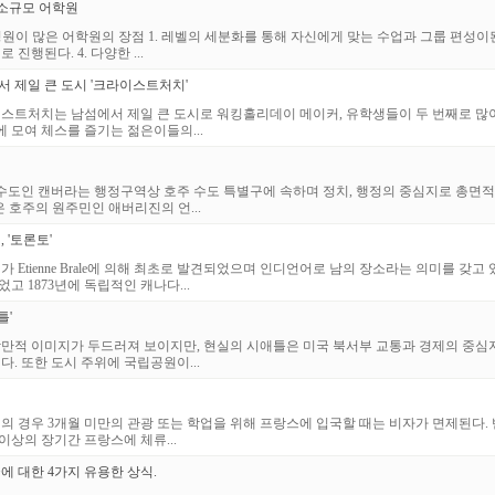
 소규모 어학원
원이 많은 어학원의 장점 1. 레벨의 세분화를 통해 자신에게 맞는 수업과 그룹 편성이
 진행된다. 4. 다양한 ...
 제일 큰 도시 '크라이스트처치'
스트처치는 남섬에서 제일 큰 도시로 워킹홀리데이 메이커, 유학생들이 두 번째로 많이
에 모여 체스를 즐기는 젊은이들의...
수도인 캔버라는 행정구역상 호주 수도 특별구에 속하며 정치, 행정의 중심지로 총면적 
은 호주의 원주민인 애버리진의 언...
 '토론토'
가 Etienne Brale에 의해 최초로 발견되었으며 인디언어로 남의 장소라는 의미를 갖
고 1873년에 독립적인 캐나다...
틀'
만적 이미지가 두드러져 보이지만, 현실의 시애틀은 미국 북서부 교통과 경제의 중
. 또한 도시 주위에 국립공원이...
의 경우 3개월 미만의 관광 또는 학업을 위해 프랑스에 입국할 때는 비자가 면제된다.
이상의 장기간 프랑스에 체류...
 대한 4가지 유용한 상식.