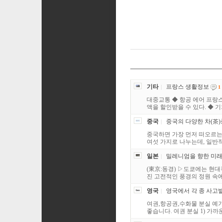
기타
프랑스 생활정보
1
대중교통 ◆ 항공 에어 프랑스(A
액을 할인받을 수 있다. ◆ 기차
중국
중국의 다양한 차(茶
중국하면 가장 먼저 떠오르는 
여섯 가지로 나누는데, 일반적으
일본
밀레니엄을 향한 미래의
(東京:동경) ▷도쿄에는 현
진 고전적인 풍경의 정원 속에
영국
영국에서 각 종 사고
여권,항공권,수화물 분실 예
좋습니다. 여권 분실 1) 가까운 