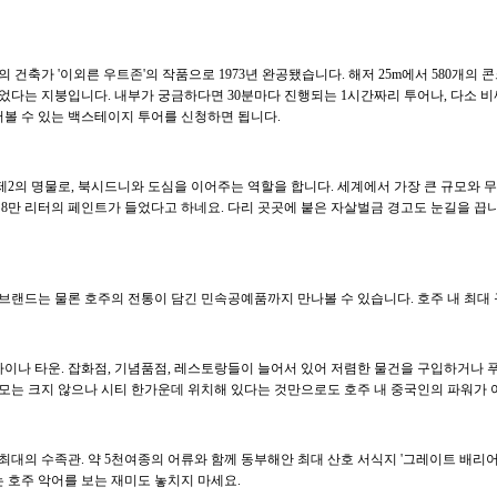
크의 건축가 '이외른 우트존'의 작품으로 1973년 완공됐습니다. 해저 25m에서 580개의
얻었다는 지붕입니다. 내부가 궁금하다면 30분마다 진행되는 1시간짜리 투어나, 다소
러볼 수 있는 백스테이지 투어를 신청하면 됩니다.
2의 명물로, 북시드니와 도심을 이어주는 역할을 합니다. 세계에서 가장 큰 규모와 
8만 리터의 페인트가 들었다고 하네요. 다리 곳곳에 붙은 자살벌금 경고도 눈길을 끕니다
브랜드는 물론 호주의 전통이 담긴 민속공예품까지 만나볼 수 있습니다. 호주 내 최대
 차이나 타운. 잡화점, 기념품점, 레스토랑들이 늘어서 있어 저렴한 물건을 구입하거나 
규모는 크지 않으나 시티 한가운데 위치해 있다는 것만으로도 호주 내 중국인의 파워가
최대의 수족관. 약 5천여종의 어류와 함께 동부해안 최대 산호 서식지 '그레이트 배리어
 호주 악어를 보는 재미도 놓치지 마세요.