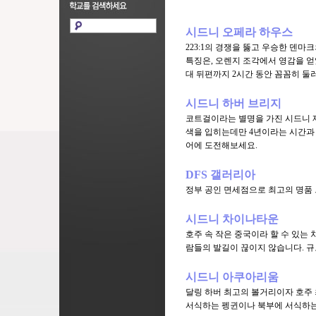
시드니 오페라 하우스
223:1의 경쟁을 뚫고 우승한 덴마
특징은, 오렌지 조각에서 영감을 
대 뒤편까지 2시간 동안 꼼꼼히 둘
시드니 하버 브리지
코트걸이라는 별명을 가진 시드니 제
색을 입히는데만 4년이라는 시간과 
어에 도전해보세요.
DFS 갤러리아
정부 공인 면세점으로 최고의 명품 
시드니 차이나타운
호주 속 작은 중국이라 할 수 있는
람들의 발길이 끊이지 않습니다. 
시드니 아쿠아리움
달링 하버 최고의 볼거리이자 호주 
서식하는 펭귄이나 북부에 서식하는