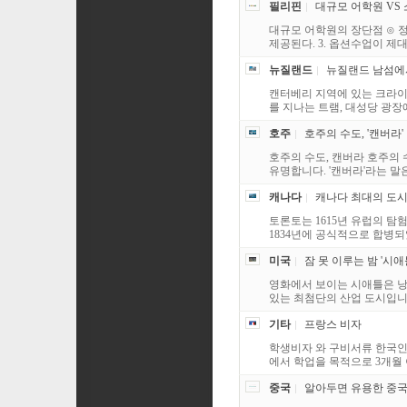
필리핀
대규모 어학원 VS
대규모 어학원의 장단점 ⊙ 정
제공된다. 3. 옵션수업이 제대로
뉴질랜드
뉴질랜드 남섬에서
캔터베리 지역에 있는 크라이
를 지나는 트램, 대성당 광장
호주
호주의 수도, '캔버라'
호주의 수도, 캔버라 호주의 
유명합니다. '캔버라'라는 말
캐나다
캐나다 최대의 도시,
토론토는 1615년 유럽의 탐험
1834년에 공식적으로 합병되었
미국
잠 못 이루는 밤 '시애
영화에서 보이는 시애틀은 낭
있는 최첨단의 산업 도시입니다
기타
프랑스 비자
학생비자 와 구비서류 한국인
에서 학업을 목적으로 3개월 
중국
알아두면 유용한 중국에