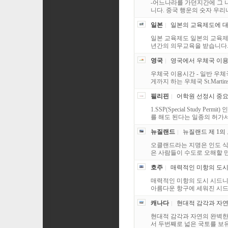
-어느나라를 가던지간에 그 
니다. 중국 행운의 숫자 우리나라 사
일본
일본의 교육제도에 대
일본 교육제도 일본의 교육제도
년간의 의무교육을 받습니다. 만
영국
영국에서 우체국 이용
우체국 이용시간 - 일반 우체국 
게까지 하는 우체국 St.Martinsd Pl
필리핀
어학원 선정시 중요
1.SSP(Special Stu
를 해도 된다는 일종의 허가서입
뉴질랜드
뉴질랜드 제 1의 
오클랜드라는 지명은 인도 식
은 사람들이 수도로 오해할 만
호주
매력적인 미항의 도시 
매력적인 미항의 도시 시드니
아름다운 항구에 세워진 시드니는
캐나다
현대적 감각과 자연의
현대적 감각과 자연의 완벽한
서 두번째로 넓은 국토를 보유