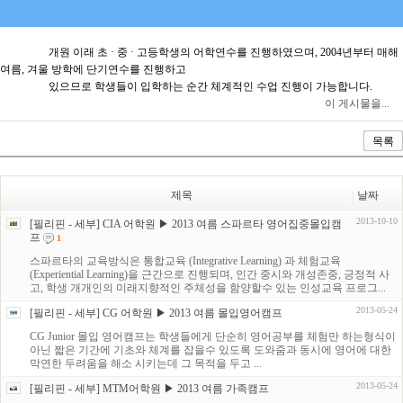
개원 이래 초 · 중 · 고등학생의 어학연수를 진행하였으며, 2004년부터 매해
여름, 겨울 방학에 단기연수를 진행하고
있으므로 학생들이 입학하는 순간 체계적인 수업 진행이 가능합니다.
이 게시물을...
목록
제목
날짜
2013-10-10
[필리핀 - 세부] CIA 어학원 ▶ 2013 여름 스파르타 영어집중몰입캠
프
1
스파르타의 교육방식은 통합교육 (Integrative Learning) 과 체험교육
(Experiential Learning)을 근간으로 진행되며, 인간 중시와 개성존중, 긍정적 사
고, 학생 개개인의 미래지향적인 주체성을 함양할수 있는 인성교육 프로그...
2013-05-24
[필리핀 - 세부] CG 어학원 ▶ 2013 여름 몰입영어캠프
CG Junior 몰입 영어캠프는 학생들에게 단순히 영어공부를 체험만 하는형식이
아닌 짧은 기간에 기초와 체계를 잡을수 있도록 도와줌과 동시에 영어에 대한
막연한 두려움을 해소 시키는데 그 목적을 두고 ...
2013-05-24
[필리핀 - 세부] MTM어학원 ▶ 2013 여름 가족캠프